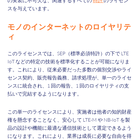
の実装に不可欠な、関連するすべての
特許
のライセン
スを与えています。
モノのインターネットのロイヤリテ
ィ
このライセンスでは、SEP（標準必須特許）の下で LTE
IoT などの特定の技術を標準化することが可能になりま
す。これにより、従来必要だった多数の個別交渉やライ
センス契約、販売報告義務、請求処理が、単一のライセ
ンスに統合され、1 回の報告、1 回のロイヤリティの支
払いで完結するようになります。
この単一のライセンスにより、実施者は他者の知的財産
権を懸念することなく、安心して LTE-M や NB-IoT を製
品の設計や機能に最適な通信技術として選定できるよう
になります。これにより、業界は成長に必要な自由を得