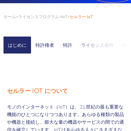
ホーム
ライセンスプログラム
IoT
セルラー IoT
はじめに
特許権者
特許
ライセンス条件
中
セルラー IOT について
モノのインターネット（IoT）は、
21 世紀の最も重要な
機能のひとつになりつつあります。あらゆる種類の製品
や機器と接続し、膨大な量の機器やサービスの間での通
信を確立しています。IoT はあらゆる人々にさまざまな