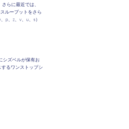
した。さらに最近では、
LAN のスループットをさら
w、p、z、v、u、s）
器向けにシズベルが保有お
ンスするワンストップシ