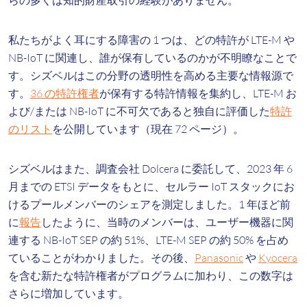
らの多くは知的財産取引の経験がありません。
私たちがよく耳にする障害の 1 つは、どの特許が LTE-M や
NB-IoT に関連し、誰が保有しているのかが不明瞭なことで
す。シズベルはこの分野の透明性を高める主要な情報源で
す。
36 の特許権者
が保有する特許情報を集約し、LTE-M お
よび/または NB-IoT に不可欠であると独自に評価した
特許
のリスト
を公開しています（現在 72 ページ）。
シズベルはまた、調査会社 Dolcera に委託して、2023 年 6
月までの ETSI データをもとに、セルラー IoT スタックにお
けるプールメンバーのシェアを測定しました。1 年ほど前
に
報告
したように、当時のメンバーは、ユーザー機器に関
連する NB-IoT SEP の約 51%、LTE-M SEP の約 50% を占め
ていることがわかりました。その後、
Panasonic
や
Kyocera
を含む新たな特許権者がプログラムに加わり、この数字は
さらに増加しています。