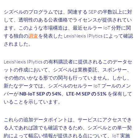
シズベルのプログラムでは、関連する SEP の半数以上に対
して、透明性のある公表価格でライセンスが提供されてい
ます。このような市場構造は、最近セルラー IoT 分野に関
する独自の
調査
を発表した LexisNexis IPlytics によって確認
されました。
LexisNexis IPlytics の有料購読者に提供されるこのデータセ
ットの作成において、シズベルは業務委託、スポンサー、
その他のいかなる形での関与も行っていません。しかし、
新たなデータでは、シズベルのセルラー IoT プールのメン
バーが
NB-IoT SEP の 54%
、
LTE-M SEP
の 51%
を保有して
いることを示しています。
これらの追加データポイントは、サービスにアクセスでき
る人であれば誰でも確認できるため、シズベルとの単一契
約によって幅広い情報が提供される点について、IoT 実施