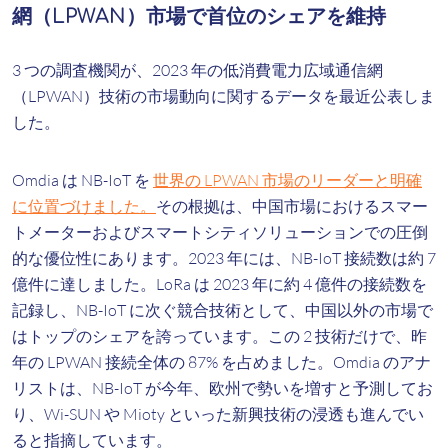
網（LPWAN）市場で首位のシェアを維持
3 つの調査機関が、2023 年の低消費電力広域通信網
（LPWAN）技術の市場動向に関するデータを最近公表しま
した。
Omdia は NB-IoT を
世界の LPWAN 市場のリーダーと明確
に位置づけました。
その根拠は、中国市場におけるスマー
トメーターおよびスマートシティソリューションでの圧倒
的な優位性にあります。2023 年には、NB-IoT 接続数は約 7
億件に達しました。LoRa は 2023 年に約 4 億件の接続数を
記録し、NB-IoT に次ぐ競合技術として、中国以外の市場で
はトップのシェアを誇っています。この 2 技術だけで、昨
年の LPWAN 接続全体の 87% を占めました。Omdia のアナ
リストは、NB-IoT が今年、欧州で勢いを増すと予測してお
り、Wi-SUN や Mioty といった新興技術の浸透も進んでい
ると指摘しています。