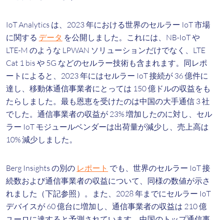
IoT Analytics は、2023 年における世界のセルラー IoT 市場
に関する
データ
を公開しました。これには、NB-IoT や
LTE-M のような LPWAN ソリューションだけでなく、LTE
Cat 1 bis や 5G などのセルラー技術も含まれます。同レポ
ートによると、2023 年にはセルラー IoT 接続が 36 億件に
達し、移動体通信事業者にとっては 150 億ドルの収益をも
たらしました。最も恩恵を受けたのは中国の大手通信 3 社
でした。通信事業者の収益が 23% 増加したのに対し、セル
ラー IoT モジュールベンダーは出荷量が減少し、売上高は
10% 減少しました。
Berg Insights の別の
レポート
でも、世界のセルラー IoT 接
続数および通信事業者の収益について、同様の数値が示さ
れました（下記参照）。また、2028 年までにセルラー IoT
デバイスが 60 億台に増加し、通信事業者の収益は 210 億
ユーロに達すると予測されています。中国のトップ通信事