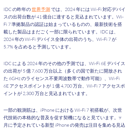
IDC の昨年の
世界予測
では、2024 年には Wi-Fi 対応デバイ
スの出荷台数が 41 億台に達すると見込まれています。Wi-
Fi 7 準拠製品の認証は始まっているものの、最新技術を搭
載した製品はまだごく一部に限られています。IDC は、
2024 年の Wi-Fi デバイス全体の出荷のうち、Wi-Fi 7 が
5.7% を占めると予測しています。
IDC による 2024 年のその他の予測では、Wi-Fi 6E デバイス
の出荷が 5 億 7,600 万台以上（多くの国で新たに開放され
た 6GHz のライセンス不要周波数帯で動作可能）、Wi-Fi
6E アクセスポイントが 1 億 4,700 万台、Wi-Fi 7 アクセスポ
イントが 2,300 万台と見込まれています。
一部の観測筋は、iPhone における Wi-Fi 7 初搭載が、次世
代技術の本格的な普及を促す契機になると見ています。9
月に予定されている新型 iPhone の発売は注目を集める見込