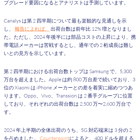
プグレード要因になるとアナリストは予測しています。
Canalys は第 2 四半期について最も楽観的な見通しを示
し、
報告によれば、
出荷台数は前年比 12% 増となりまし
た。ただし、2024 年後半には部品コストの上昇により、携
帯電話メーカーは苦戦するとし、通年での 2 桁成長は難し
いとの見方を示しています。
第 2 四半期における出荷台数トップは Samsung で、5,300
万台を超えました。Apple は約 800 万台差で続いており、3
位の Xiaomi は iPhone メーカーとの差を着実に縮めつつあ
ります。Oppo、Vivo、Transsion は 2 番手グループに位置
しており、それぞれの出荷台数は 2,500 万〜2,600 万台で
す。
2024 年上半期の全体出荷のうち、5G 対応端末は 3 分の 2
を占めました。
Counterpoint
によると、400 ドルを超える