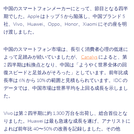
中国のスマートフォンメーカーにとって、節目となる四半
期でした。Apple はトップ 5 から陥落し、中国ブランド 5
社、Vivo、Huawei、Oppo、Honor、Xiaomi にその座を明
け渡しました。
中国のスマートフォン市場は、長引く消費者心理の低迷に
よって足踏みが続いていましたが、
Canalys
によると、第
2 四半期は転換点となり、中国は「ようやく世界全体の回
復スピードと足並みがそろった」としています。前年比成
長率は 6% から 10% の範囲と見積もられています。IDC の
データでは、中国市場は世界平均を上回る成長を示しまし
た。
Vivo は第 2 四半期に約 1,300 万台を出荷し、総合首位とな
りました。Huawei は最も急速な成長を遂げ、アナリストに
よれば前年比 40〜50% の改善を記録しました。その他