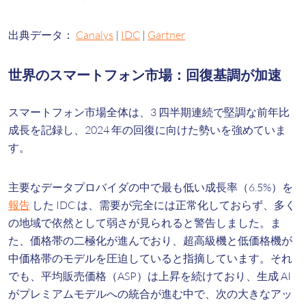
出典データ：
Canalys
|
IDC
|
Gartner
世界のスマートフォン市場：回復基調が加速
スマートフォン市場全体は、3 四半期連続で堅調な前年比
成長を記録し、2024 年の回復に向けた勢いを強めていま
す。
主要なデータプロバイダの中で最も低い成長率（6.5%）を
報告
した IDC は、需要が完全には正常化しておらず、多く
の地域で依然として弱さが見られると警告しました。ま
た、価格帯の二極化が進んでおり、超高級機と低価格機が
中価格帯のモデルを圧迫していると指摘しています。それ
でも、平均販売価格（ASP）は上昇を続けており、生成 AI
がプレミアムモデルへの統合が進む中で、次の大きなアッ