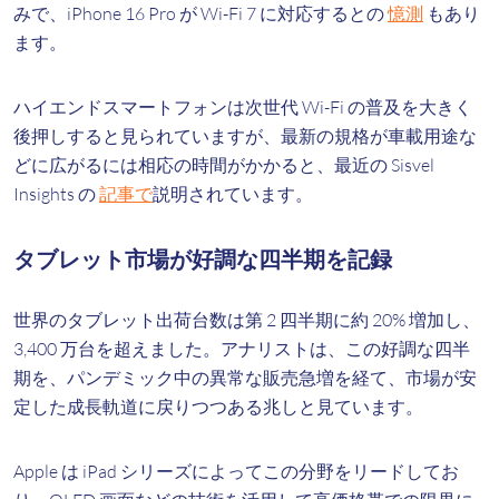
みで、iPhone 16 Pro が Wi-Fi 7 に対応するとの
憶測
もあり
ます。
ハイエンドスマートフォンは次世代 Wi-Fi の普及を大きく
後押しすると見られていますが、最新の規格が車載用途な
どに広がるには相応の時間がかかると、最近の Sisvel
Insights の
記事で
説明されています。
タブレット市場が好調な四半期を記録
世界のタブレット出荷台数は第 2 四半期に約 20% 増加し、
3,400 万台を超えました。アナリストは、この好調な四半
期を、パンデミック中の異常な販売急増を経て、市場が安
定した成長軌道に戻りつつある兆しと見ています。
Apple は iPad シリーズによってこの分野をリードしてお