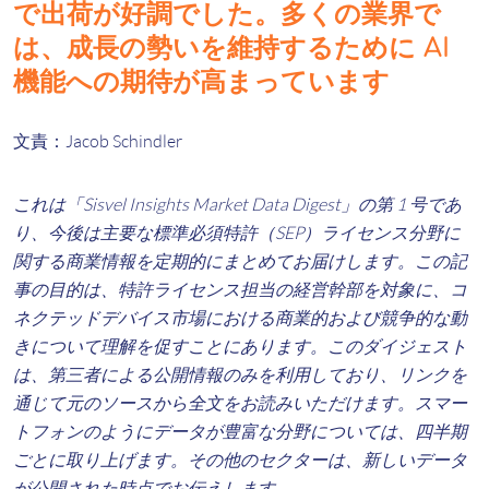
で出荷が好調でした。多くの業界で
は、成長の勢いを維持するために AI
機能への期待が高まっています
文責：Jacob Schindler
これは「Sisvel Insights Market Data Digest」の第 1 号であ
り、今後は主要な標準必須特許（SEP）ライセンス分野に
関する商業情報を定期的にまとめてお届けします。この記
事の目的は、特許ライセンス担当の経営幹部を対象に、コ
ネクテッドデバイス市場における商業的および競争的な動
きについて理解を促すことにあります。このダイジェスト
は、第三者による公開情報のみを利用しており、リンクを
通じて元のソースから全文をお読みいただけます。スマー
トフォンのようにデータが豊富な分野については、四半期
ごとに取り上げます。その他のセクターは、新しいデータ
が公開された時点でお伝えします。