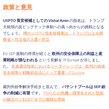
政策と意見
USPTO 長官候補としての Vishal Amin
の指名は、トランプ
大統領の反ビッグテック体制への真っ向からの挑戦となる
でしょう。
噂の USPTO 指名候補者は、トランプによる商
務省と司法省の人選と対立
EU SEP 規制の停滞が続くと
欧州の安全保障上の利益と産
業戦略が損なわれる
という見解を IP Europe が示しまし
た。
先進通信技術におけるリーダーシップは、欧州の地域
安全保障と戦略的自治にとって重要 - IP Europe
裁判外紛争解決手続きと並んで、
パテントプールは SEP 紛
争の削減に有望
です。
FRAND の危機：標準化された技術
の確立がこれほどまでに複雑な理由