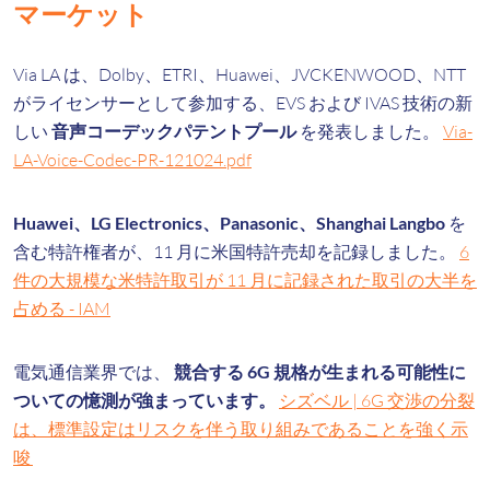
マーケット
Via LA は、Dolby、ETRI、Huawei、JVCKENWOOD、NTT
がライセンサーとして参加する、EVS および IVAS 技術の新
しい
音声コーデックパテントプール
を発表しました。
Via-
LA-Voice-Codec-PR-121024.pdf
Huawei、LG Electronics、Panasonic、Shanghai Langbo
を
含む特許権者が、11 月に米国特許売却を記録しました。
6
件の大規模な米特許取引が 11 月に記録された取引の大半を
占める - IAM
電気通信業界では、
競合する 6G 規格が生まれる可能性に
ついての憶測が強まっています。
シズベル | 6G 交渉の分裂
は、標準設定はリスクを伴う取り組みであることを強く示
唆