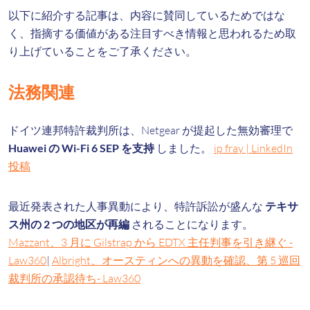
以下に紹介する記事は、内容に賛同しているためではな
く、指摘する価値がある注目すべき情報と思われるため取
り上げていることをご了承ください。
法務関連
ドイツ連邦特許裁判所は、Netgear が提起した無効審理で
Huawei の Wi-Fi 6 SEP を支持
しました。
ip fray | LinkedIn
投稿
最近発表された人事異動により、特許訴訟が盛んな
テキサ
ス州の 2 つの地区が再編
されることになります。
Mazzant、3 月に Gilstrap から EDTX 主任判事を引き継ぐ -
Law360
|
Albright、オースティンへの異動を確認、第 5 巡回
裁判所の承認待ち- Law360