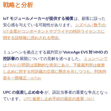
戦略と分析
IoT モジュールメーカーが提供する補償
は、顧客に誤った
安心感を与えている可能性があります。
シズベル | 数千の
IoT 企業がコンポーネントサプライヤの特許ライセンスに
関する誤情報に惑わされる理由
ミュンヘンを拠点とする裁判官が
VoiceAge EVS 対 HMD の
控訴審の
展開についての見解を述べました。
ミュンヘンで
は FRAND 問題は流動的な状況にあり、下級裁判所は仮差
し止めに対する控訴裁の立場に懸念を示しつつも、判決内
容を一部修正 – ip fray
UPC の仮差し止め命令
が、訴訟当事者の重要な争点となっ
ています。
UPC 仮差し止め手続の最近の進展 - IAM