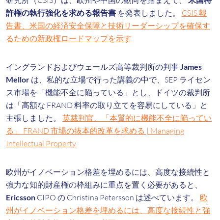
研究所（CSIS）は、欧州や中国の動向を踏まえて、
許権の執行強化を求める報告書
を発表しました。
CSIS 報
告書、米国の経済安全保障と技術リーダーシップを確保す
るための新政権ロードマップを示す
イングランドおよびウェールズ高等裁判所の判事
James
Mellor
は、私的な立場で行った講義の中で、SEP ライセン
ス市場を「機能不全に陥っている」とし、ドイツの裁判所
は「高額な FRAND 料率の取り立てを容易にしている」と
主張しました。
英裁判官、「本質的に機能不全に陥ってい
る」 FRAND 市場の抜本的改革を求める | Managing
Intellectual Property
欧州がイノベーション格差を埋めるには、高度な接続性と
強力な知的財産権の枠組みに重点を置く必要があると、
Ericsson
CIPO の Christina Petersson は述べています。
欧
州がイノベーション格差を埋めるには、高度な接続性と強