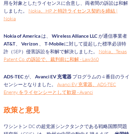
用を対象としたライセンスに合意し、両者間の訴訟は和解
しました。
Nokia、HP と特許ライセンス契約を締結 |
Nokia
Nokia of America
は、
Wireless Alliance LLC
が通信事業者
AT&T
、
Verizon
、
T-Mobile
に対して提起した標準必須特
許（SEP）侵害訴訟を和解で解決しました。
Nokia、Texas
Patent Co. の訴訟で、裁判前に和解 - Law360
ADS-TEC
が、
Avanci EV 充電器
プログラムの 4 番目のライ
センシーとなりました。
Avanci EV 充電器、ADS-TEC
Energy をライセンシーとして歓迎 - Avanci
政策と意見
ワシントン DC の超党派シンクタンクである戦略国際問題
米国特