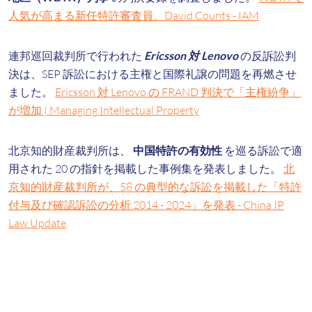
人気が高まる新任特許審査員、David Counts - IAM
連邦巡回裁判所で行われた
Ericsson 対 Lenovo
の反訴訟判
決は、SEP 訴訟における主権と国際礼譲の問題を再燃させ
ました。
Ericsson 対 Lenovo の FRAND 判決で「主権紛争」
が増加 | Managing Intellectual Property
北京知的財産裁判所は、
中国特許の有効性
を巡る訴訟で適
用された 20 の指針を掲載した事例集を発表しました。
北
京知的財産裁判所が、58 の典型的な訴訟を掲載した「特許
付与及び確認訴訟の分析 2014 - 2024」を発表 - China IP
Law Update