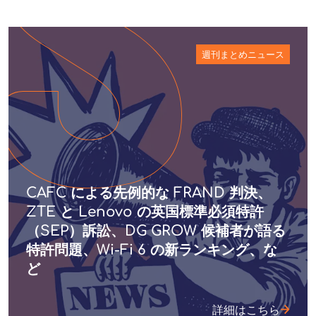
週刊まとめニュース
CAFC による先例的な FRAND 判決、
ZTE と Lenovo の英国標準必須特許
（SEP）訴訟、DG GROW 候補者が語る
特許問題、Wi-Fi 6 の新ランキング、な
ど
詳細はこちら