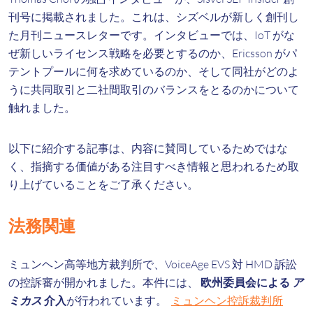
刊号に掲載されました。これは、シズベルが新しく創刊し
た月刊ニュースレターです。インタビューでは、IoT がな
ぜ新しいライセンス戦略を必要とするのか、Ericsson がパ
テントプールに何を求めているのか、そして同社がどのよ
うに共同取引と二社間取引のバランスをとるのかについて
触れました。
以下に紹介する記事は、内容に賛同しているためではな
く、指摘する価値がある注目すべき情報と思われるため取
り上げていることをご了承ください。
法務関連
ミュンヘン高等地方裁判所で、VoiceAge EVS 対 HMD 訴訟
の控訴審が開かれました。本件には、
欧州委員会による
ア
ミカス
介入
が行われています。
ミュンヘン控訴裁判所