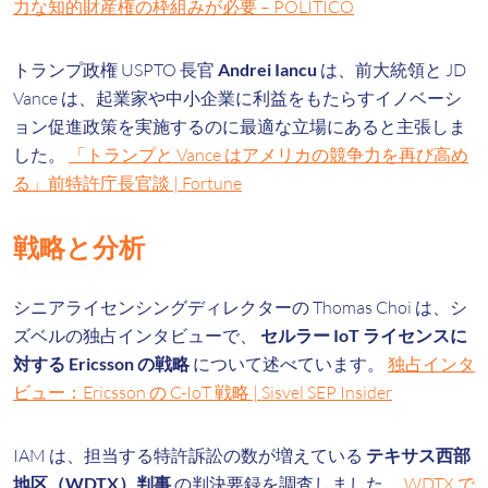
力な知的財産権の枠組みが必要 – POLITICO
トランプ政権 USPTO 長官
Andrei Iancu
は、前大統領と JD
Vance は、起業家や中小企業に利益をもたらすイノベーシ
ョン促進政策を実施するのに最適な立場にあると主張しま
した。
「トランプと Vance はアメリカの競争力を再び高め
る」前特許庁長官談 | Fortune
戦略と分析
シニアライセンシングディレクターの Thomas Choi は、シ
ズベルの独占インタビューで、
セルラー IoT ライセンスに
対する Ericsson の戦略
について述べています。
独占インタ
ビュー：Ericsson の C-IoT 戦略 | Sisvel SEP Insider
IAM は、担当する特許訴訟の数が増えている
テキサス西部
地区（WDTX）判事
の判決要録を調査しました。
WDTX で