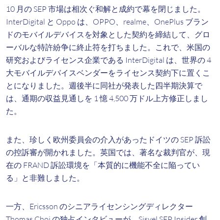
10 月の SEP 市場は相次ぐ和解と成約で幕を閉じました。
InterDigital と Oppo は、OPPO、realme、OnePlus ブラン
ドのモバイルデバイスを対象とした契約を締結して、グロ
ーバルな特許紛争に終止符を打ちました。これで、米国の
研究およびライセンス企業である InterDigital は、世界の 4
大モバイルデバイスベンダーをライセンス契約下に置くこ
とになりました。週後半に同社が発表した四半期決算で
は、通期の収益見通しを 1 憶 4,500 万ドル上方修正しまし
た。
また、珍しく欧州委員会の介入があったドイツの SEP 訴訟
の控訴審が開かれました。英国では、著名な裁判官が、現
在の FRAND 訴訟環境を「本質的に機能不全に陥ってい
る」と非難しました。
一方、Ericsson のシニアライセンシングディレクター
Thomas Choi の独占インタビューが、Sisvel SEP Insider 創