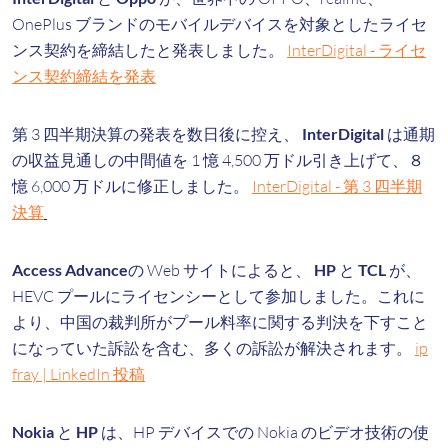
OnePlus ブランドのモバイルデバイスを対象としたライセ
ンス契約を締結したと発表しました。
InterDigital - ライセ
ンス契約締結を発表
第 3 四半期決算の発表を数日後に控え、
InterDigital
は通期
の収益見通しの中間値を 1 憶 4,500 万ドル引き上げて、８
憶 6,000 万ドルに修正しました。
InterDigital - 第 3 四半期
決算
Access Advance
の Web サイトによると、
HP
と
TCL
が、
HEVC プールにライセンシーとして参加しました。これに
より、中国の裁判所がプール料率に関する判決を下すこと
になっていた訴訟を含む、多くの訴訟が解決されます。
ip
fray | LinkedIn 投稿
Nokia
と
HP
は、HP デバイスでの Nokia のビデオ技術の使