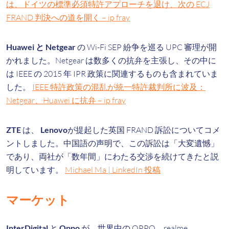
は、ドイツの標準必須特許アプローチを退け、次の ECJ
FRAND 判決への道を開く – ip fray
Huawei と Netgear
の Wi-Fi SEP 紛争を巡る UPC 審理が開
かれました。Netgear は数多くの抗弁を主張し、その中に
は IEEE の 2015 年 IPR 政策に関連するものも含まれていま
した。
IEEE 特許政策の混乱が統一特許裁判所に波及：
Netgear、Huawei に抗弁 – ip fray
ZTE
は、
Lenovo
が提起した英国 FRAND 訴訟についてコメ
ントしました。中国語の声明で、この訴訟は「大変遺憾」
であり、両社が「数年間」にわたる交渉を続けてきたと説
明しています。
Michael Ma | LinkedIn 投稿
マーケット
InterDigital
と
Oppo
が、世界中の OPPO、realme、