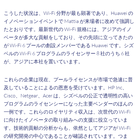
こうした状況は、Wi-Fi 分野が最も顕著であり、Huawei の
イノベーションイベントで Mattia が来場者に改めて強調し
たとおりです。最新世代の Wi-Fi 規格には、アジアのイノ
ベータが多大な貢献をしており、その先頭に立ってきたの
が Wi-Fi 6 プールの創設メンバーである Huawei です。シズ
ベルの Wi-Fi 6 プログラムのライセンサー 8 社のうち 6 社
が、アジアに本社を置いています。
これらの企業は現在、プールライセンスが市場で急速に普
及していることによるの恩恵を受けています。HP Inc、
Cisco、Netgear、Acer は、シズベルの公正で透明性の高い
プログラムのライセンシーになった主要ベンダーのほんの
一例です。これらのロイヤリティ収入は、次世代の Wi-Fi
に向けたイノベータの取り組みへの支援に役立っていま
す。技術的貢献の分析からも、依然としてアジアが Wi-Fi
の研究開発の中心であることが確認されています。つま