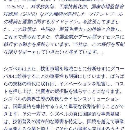
（CNIPA）、科学技術部、工業情報化部、国家市場監督管
理総局（SAMR）などの機関が発行した「パテントプール
の構築と運営に関するガイドライン」を注視してきまし
た。この政策は、中国の「新質生産力」の推進と合致し、
これまで見られてきた、中国企業がプール型ライセンスに
移行する動きを反映しています。当社は、この移行を可能
な限りサポートしていきたいと考えています。
」
シズベルはまた、技術市場を地域ごとに分断せずにグロー
バルに維持することの重要性も明確にしています。ばらば
らの規格の時代に戻れば、イノベーションを阻害し、コス
トを押し上げ、消費者の選択肢を減らすことになります。
シズベルの業界主導の柔軟なライセンスソリューション
は、国際規格を維持するうえで重要な役割を担うことがで
きます。その一方で、シズベルの真に国際的な事業基盤
は、技術普及の潜在的な障害を特定し、国境を越えて事業
を展開する企業と協力してそれらの障害を克服するうえで