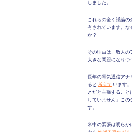
しました。
これらの全く議論の
有されています。な
か？
その理由は、数人のア
大きな問題になりつ
長年の電気通信アナリス
ると
考えて
います。
とだと主張すること
していません」このシ
す。
米中の緊張は明らか