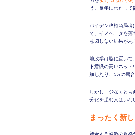
力を
妨げる恐れがあ
う、長年にわたって
バイデン政権当局者
で、イノベータを落
意図しない結果があ
地政学は脇に置いて、
ト意識の高いネットワ
加したり、5G の
しかし、少なくとも
分化を望む人はいな
まったく新
競合する複数の規格