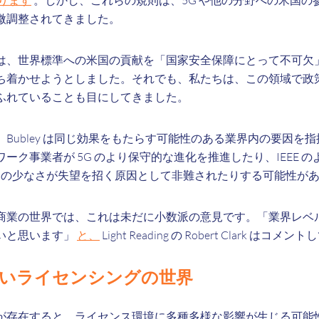
ります
。しかし、これらの規則は、5G や他の分野への米国の
微調整されてきました。
は、世界標準への米国の貢献を「国家安全保障にとって不可欠
ち着かせようとしました。それでも、私たちは、この領域で政
ふれていることも目にしてきました。
Bubley は同じ効果をもたらす可能性のある業界内の要因を
ーク事業者が 5G のより保守的な進化を推進したり、IEEE 
競合の少なさが失望を招く原因として非難されたりする可能性が
商業の世界では、これは未だに小数派の意見です。「業界レベル
いと思います」
と、
Light Reading の Robert Clark はコ
しいライセンシングの世界
が存在すると、ライセンス環境に多種多様な影響が生じる可能