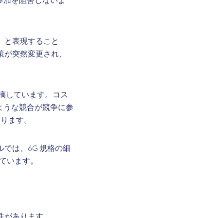
参加を阻害しないよ
」と表現すること
策が突然変更され、
指摘しています。コス
のような競合が競争に参
あります。
では、6G 規格の細
メントしています。
性があります。