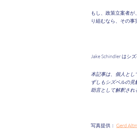
もし、政策立案者が
り組むなら、その事
Jake Schind
本記事は、個人とし
ずしもシズベルの見
助言として解釈され
写真提供：
Gerd Alt