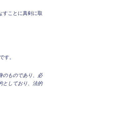
なすことに真剣に取
ャです。
身のものであり、必
的としており、法的