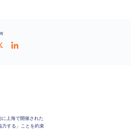
有
月中旬に上海で開催された
協力する」ことを約束