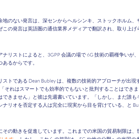
余地のない発言は、深センからヘルシンキ、ストックホルム、
ぜこの発言は英語圏の通信業界メディアで翻訳され、取り上げ
ナリストによると、3GPP 会議の場で 6G 技術の覇権争いが
つあるからです。
トである Dean Bubley は、複数の技術的アプローチが出現す
「それはスマートでも効率的でもないと批判することはできま
はできません」と彼は先週書いています。「しかし、まだ誰も
ナリオを否定する人は完全に現実から目を背けている、と Bubl
にその動きを促進しています。これまでの米国の貿易制限は、