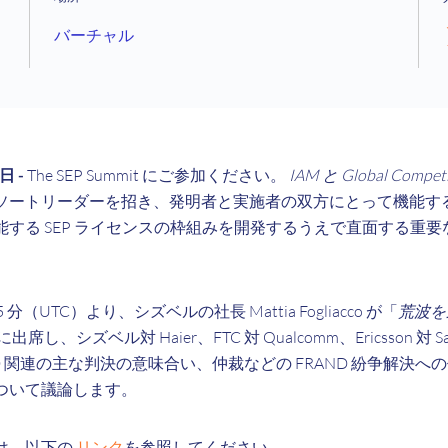
バーチャル
 日 -
The SEP Summit にご参加ください。
IAM と Global Compet
ソートリーダーを招き、発明者と実施者の双方にとって機能す
する SEP ライセンスの枠組みを開発するうえで直面する重
35 分（UTC）より、シズベルの社長 Mattia Fogliacco が「
荒波を
席し、シズベル対 Haier、FTC 対 Qualcomm、Ericsson 対 Sa
FRAND 関連の主な判決の意味合い、仲裁などの FRAND 紛争解決
ついて議論します。
は、以下の
リンク
を参照してください。