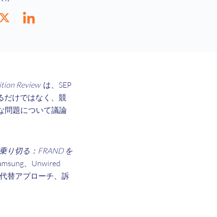
ition Review
は、SEP
るだけではなく、競
要な問題について議論
乗り切る：FRAND を
msung、Unwired
への代替アプローチ、訴