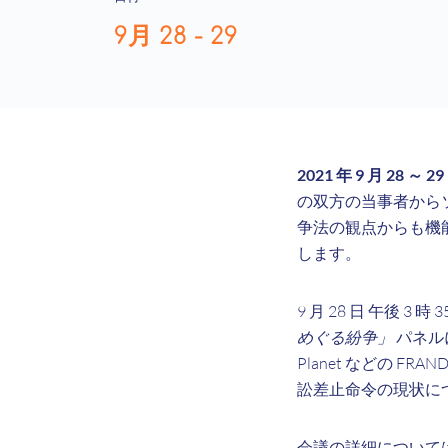
9月 28 - 29
2021 年 9 月 28 ～ 29
の双方の当事者から
争法の観点からも機能
します。
9 月 28 日
午後 3 時 
めぐる紛争」
パネルに出
Planet などの 
訟差止命令の現状に
会議の詳細について