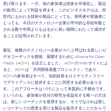
受け取ります。一方、他の参加者は技術を市場化し、製品
の販売によって利益を得ます。このビジネスモデルは、何
世代にもわたる技術や製品にとっても、発明者や実施者に
とっても、今日のテクノロジー企業の平均的な存続年数と
される数十年間よりもはるかに長い期間にわたって成功す
ることが証明されています。
最近、複数のテクノロジー企業が AV1 と呼ばれる新しいビ
デオコーデックを開発、展開するために Alliance for Open
Media（AOM）を設立しました。 AOM の Web サイトによ
ると、AOM は「共同開発基盤プロジェクト」であり、
AOM の参加者はすべて、知的財産をロイヤリティフリー
でアライアンスに提供することに同意する必要がありま
す。このアプローチは NPE にとって本質的に不都合です。
というのも、参加者が自分の研究を収益化する唯一の方法
は、新しいコーデックを使用するか、そうでなければ新し
いコーデックの恩恵を受ける製品を販売することだからで