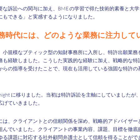
要な訴訟への関与に加え、BME の学習で得た技術的素養と大
にもできる」と実感するようになりました。
務時代には、どのような業務に注力して
、小規模なブティック型の知財事務所に入所し、特許出願業務
務も経験しました。こうした実践的な経験に加え、戦略的な特
からの指導を受けたことで、現在も活用している強固な特許の
 & Knight に移りました。当初は特許訴訟を主軸にしていまし
広げていきました。
には、クライアントとの信頼関係を深め、戦略的アドバイザー
組んでいました。クライアントの事業内容、課題、目標を徹底
ゆる課題に対応する社外顧問弁護士として信頼を得ることがで