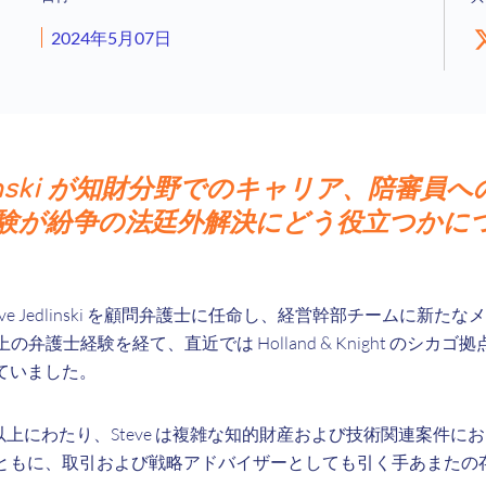
2024年5月07日
edlinski が知財分野でのキャリア、陪審員
験が紛争の法廷外解決にどう役立つかに
teve Jedlinski を顧問弁護士に任命し、経営幹部チームに新
 年以上の弁護士経験を経て、直近では Holland & Knight のシ
ていました。
0 年以上にわたり、Steve は複雑な知的財産および技術関連案件
ともに、取引および戦略アドバイザーとしても引く手あまたの