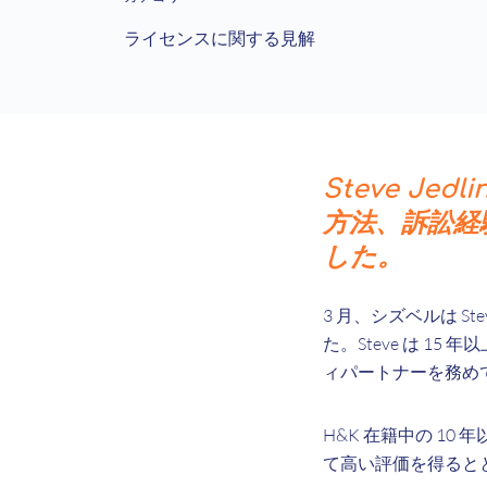
ライセンスに関する見解
Steve J
方法、訴訟経
した。
3 月、シズベルは S
た。Steve は 15
ィパートナーを務め
H&K 在籍中の 1
て高い評価を得ると