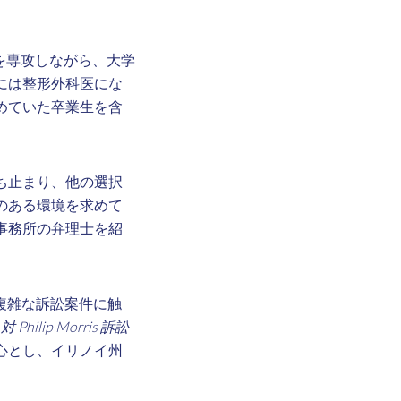
を専攻しながら、大学
には整形外科医にな
めていた卒業生を含
ち止まり、他の選択
のある環境を求めて
事務所の弁理士を紹
複雑な訴訟案件に触
e 対 Philip Morris 訴訟
心とし、イリノイ州