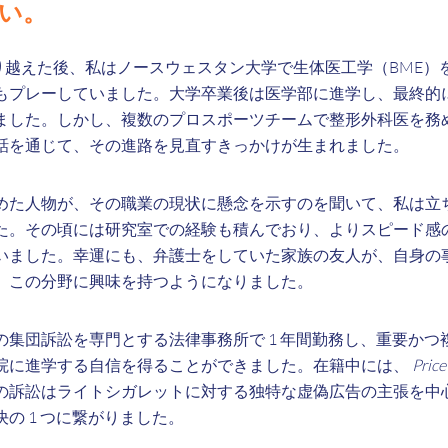
い。
乗り越えた後、私はノースウェスタン大学で生体医工学（BME）
もプレーしていました。大学卒業後は医学部に進学し、最終的
ました。しかし、複数のプロスポーツチームで整形外科医を務
話を通じて、その進路を見直すきっかけが生まれました。
めた人物が、その職業の現状に懸念を示すのを聞いて、私は立
た。その頃には研究室での経験も積んでおり、よりスピード感
いました。幸運にも、弁護士をしていた家族の友人が、自身の
、この分野に興味を持つようになりました。
の集団訴訟を専門とする法律事務所で 1 年間勤務し、重要かつ
院に進学する自信を得ることができました。在籍中には、
Pric
の訴訟はライトシガレットに対する独特な虚偽広告の主張を中
の 1 つに繋がりました。