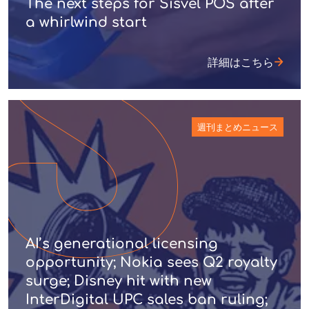
The next steps for Sisvel POS after
a whirlwind start
詳細はこちら
週刊まとめニュース
AI’s generational licensing
opportunity; Nokia sees Q2 royalty
surge; Disney hit with new
InterDigital UPC sales ban ruling;