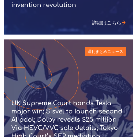
invention revolution
詳細はこちら
週刊まとめニュース
UK Supreme Court hands Tesla
major win; Sisvel to launch second
AI pool; Dolby reveals $25 million
Via HEVC/VVC sale details; Tokyo
High Court’s SEP mediation