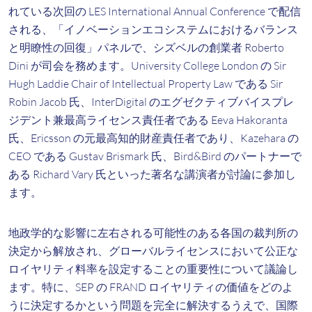
れている次回の LES International Annual Conference で配信
される、「イノベーションエコシステムにおけるバランス
と明瞭性の回復」パネルで、シズベルの創業者 Roberto
Dini が司会を務めます。University College London の Sir
Hugh Laddie Chair of Intellectual Property Law である Sir
Robin Jacob 氏、InterDigital のエグゼクティブバイスプレ
ジデント兼最高ライセンス責任者である Eeva Hakoranta
氏、Ericsson の元最高知的財産責任者であり、Kazehara の
CEO である Gustav Brismark 氏、Bird&Bird のパートナーで
ある Richard Vary 氏といった著名な講演者が討論に参加し
ます。
地政学的な影響に左右される可能性のある各国の裁判所の
決定から解放され、グローバルライセンスにおいて公正な
ロイヤリティ料率を設定することの重要性について議論し
ます。特に、SEP の FRAND ロイヤリティの価値をどのよ
うに決定するかという問題を完全に解決するうえで、国際